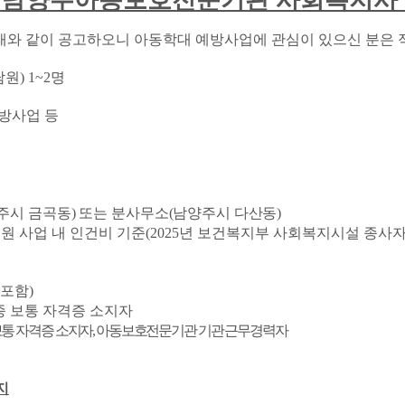
남양주아동보호전문기관 사회복지사
와 같이 공고하오니 아동학대 예방사업에 관심이 있으신 분은 
담원
) 1~2
명
방사업 등
주시 금곡동
)
또는 분사무소
(
남양주시 다산동
)
원 사업 내 인건비 기준
(2025
년 보건복지부 사회복지시설 종사자
 포함
)
종 보통 자격증 소지자
보통 자격증 소지자
,
아동보호전문기관 기관 근무경력자
지