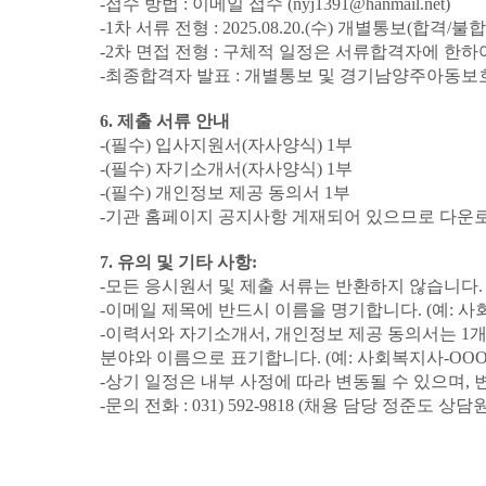
-
접수 방법
:
이메일 접수
(nyj1391@hanmail.net)
-1
차 서류 전형
: 2025.08.20.(
수
)
개별통보
(
합격
/
불합
-2
차 면접 전형
:
구체적 일정은 서류합격자에 한하여
-
최종합격자 발표
:
개별통보 및 경기남양주아동보
6.
제출 서류 안내
-(
필수
)
입사지원서
(
자사양식
) 1
부
-(
필수
)
자기소개서
(
자사양식
) 1
부
-(
필수
)
개인정보 제공 동의서
1
부
-
기관 홈페이지 공지사항 게재되어 있으므로 다운
7.
유의 및 기타 사항
:
-
모든 응시원서 및 제출 서류는 반환하지 않습니다
.
-
이메일 제목에 반드시 이름을 명기합니다
. (
예
:
사
-
이력서와 자기소개서
,
개인정보 제공 동의서는
1
개
분야와 이름으로 표기합니다
. (
예
:
사회복지사
-OOO
-
상기 일정은 내부 사정에 따라 변동될 수 있으며
,
-
문의 전화
: 031) 592-9818 (
채용 담당 정준도 상담