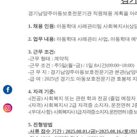
경기
경기남양주아동보호전문기관 직원채용 계획을 아래
1.
채용 인원
:
아동학대 사례관리팀 사회복지사
(
상
2.
업무 내용
:
아동학대 사례관리 사업
,
아동학대 예
3.
근무 조건
:
-
근무 형태
:
계약직
-
근무 조건
:
주
5
일
(
월
~
금
) / 1
일
8
시간
(09:00~18:00)
-
근 무 지
:
경기남양주아동보호전문기관 본관
(
남양
-
급
여
: 2025
년 경기도 아동보호전문기관 호봉제 지
4.
자격 기준
:
-(
전공
)
사회복지 또는 관련 학과 전공
(
졸업 예정자
-(
자격
)
사회복지사
2
급 자격증 소지자
,
운전면허
2
-(
우대사항
)
사회복지사
1
급 자격증 소지자
,
운전면허
1
종 
5.
전형방법
-
서류 접수 기간
: 2025.08.01.(
금
)~2025.08.16.(
토
)
까