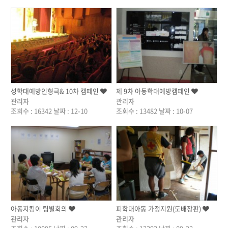
작성자
작성자
성학대예방인형극& 10차 캠페인
제 9차 아동학대예방캠페인
관리자
관리자
조회수 : 16342
날짜 : 12-10
조회수 : 13482
날짜 : 10-07
작성자
작성자
아동지킴이 팀별회의
피학대아동 가정지원(도배장판)
관리자
관리자