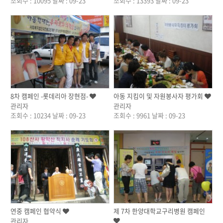
조회수 : 10095
날짜 : 09-23
조회수 : 13393
날짜 : 09-23
작성자
작성자
8차 캠페인 -롯데리아 장현점-
아동 지킴이 및 자원봉사자 평가회
관리자
관리자
조회수 : 10234
날짜 : 09-23
조회수 : 9961
날짜 : 09-23
작성자
작성자
연중 캠페인 협약식
제 7차 한양대학교구리병원 캠페인
관리자