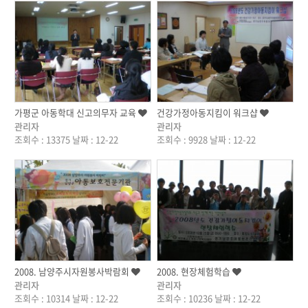
작성자
작성자
가평군 아동학대 신고의무자 교육
건강가정아동지킴이 워크샵
관리자
관리자
조회수 : 13375
날짜 : 12-22
조회수 : 9928
날짜 : 12-22
작성자
작성자
2008. 남양주시자원봉사박람회
2008. 현장체험학습
관리자
관리자
조회수 : 10314
날짜 : 12-22
조회수 : 10236
날짜 : 12-22