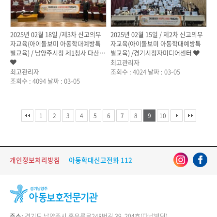
2025년 02월 18일 /제3차 신고의무
2025년 02월 15일 / 제2차 신고의무
자교육(아이돌보미 아동학대예방특
자교육(아이돌보미 아동학대예방특
별교육) / 남양주시청 제1청사 다산…
별교육) /경기시청자미디어센터
최고관리자
최고관리자
조회수 : 4024
날짜 : 03-05
조회수 : 4094
날짜 : 03-05
1
2
3
4
5
6
7
8
9
10
개인정보처리방침
아동학대신고전화 112
주소:
경기도 남양주시 홍유릉로248번길 39, 204호(다남빌딩)